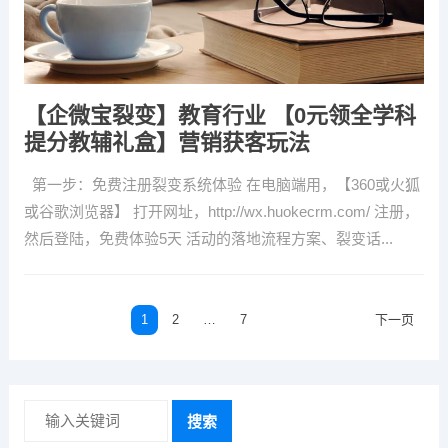
【企微宝裂变】教育行业 【0元领全学科
提分教辅礼盒】营销获客玩法
第一步：免费注册裂变系统体验 在电脑端用，【360或火狐
或谷歌浏览器】 打开网址，http://wx.huokecrm.com/ 注册，
然后登陆，免费体验5天 活动的落地流程方案、裂变话...
文
1
2
…
7
下一页
章
导
航
搜索