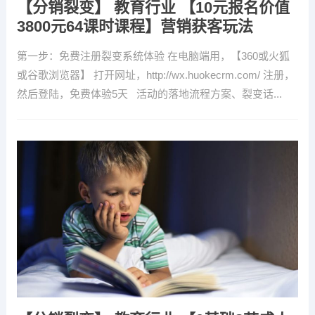
【分销裂变】 教育行业 【10元报名价值
3800元64课时课程】营销获客玩法
第一步：免费注册裂变系统体验 在电脑端用，【360或火狐
或谷歌浏览器】 打开网址，http://wx.huokecrm.com/ 注册，
然后登陆，免费体验5天 活动的落地流程方案、裂变话...