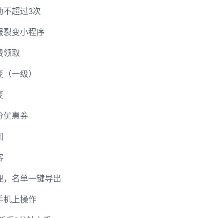
动不超过3次
报裂变小程序
费领取
变（一级）
变
分优惠券
团
客
理，名单一键导出
手机上操作