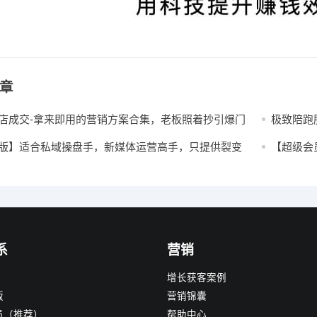
章
店成交-拿来即用的营销方案合集，老板照着抄引爆门
极致陪跑
版】适合私域操盘手，新媒体运营高手，只提供裂变
【超级会
+陪伴社群
系
营销
增长获客案例
版
营销锦囊
员（推荐）
帮助中心