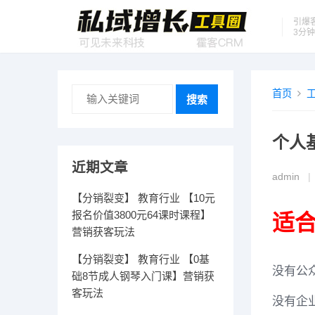
引爆
3分
首页
搜索
个人
近期文章
admin
|
【分销裂变】 教育行业 【10元
报名价值3800元64课时课程】
适合
营销获客玩法
【分销裂变】 教育行业 【0基
没有公
础8节成人钢琴入门课】营销获
客玩法
没有企